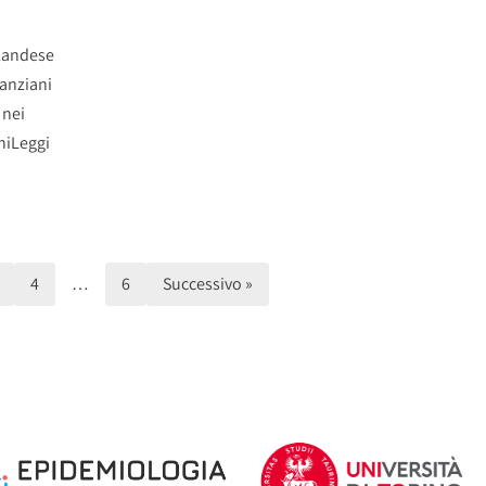
olandese
 anziani
 nei
ni
Leggi
4
…
6
Successivo »