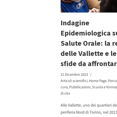
Indagine
Epidemiologica s
Salute Orale: la r
delle Vallette e le
sfide da affronta
21 Dicembre 2023
Articoli scientifici
,
Home Page
,
Perco
cura
,
Pubblicazioni
,
Scuola e forma
di vita
Alle Vallette, uno dei quartieri de
periferia Nord di Torino, nel 2023