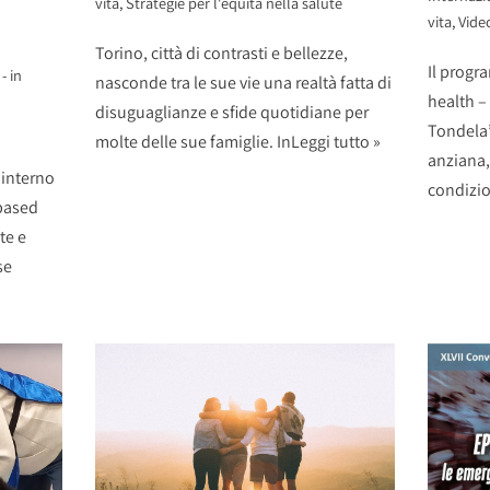
vita
,
Strategie per l'equità nella salute
vita
,
Vide
Torino, città di contrasti e bellezze,
Il prog
- in
nasconde tra le sue vie una realtà fatta di
health –
disuguaglianze e sfide quotidiane per
Tondela”
molte delle sue famiglie. In
Leggi tutto »
anziana, 
’interno
condizio
based
te e
se