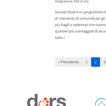
integrazione
,
Stili di vita
Sociaal Vitaal è un programma 
di intervento di comunità per gli
più fragili e sedentari che vivono
quartieri più svantaggiati di alcu
tutto »
« Precedente
1
2
3