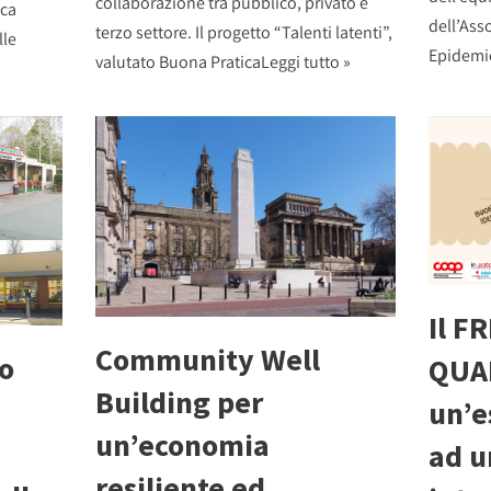
collaborazione tra pubblico, privato e
ica
dell’Ass
terzo settore. Il progetto “Talenti latenti”,
lle
Epidemi
valutato Buona Pratica
Leggi tutto »
Il F
Community Well
to
QUA
Building per
un’e
un’economia
ad u
resiliente ed