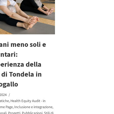
ani meno soli e
ntari:
perienza della
à di Tondela in
ogallo
 2024
atiche
,
Health Equity Audit - in
me Page
,
Inclusione e integrazione
,
onali
,
Progetti
,
Pubblicazioni
,
Stili di