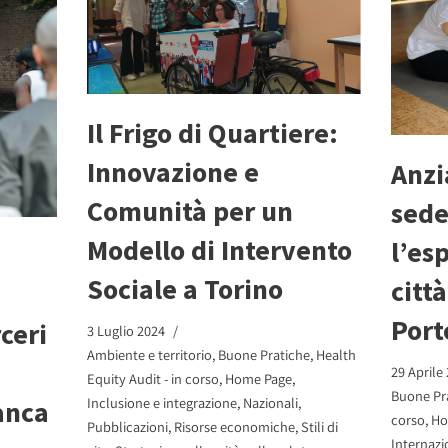
Il Frigo di Quartiere:
Innovazione e
Anzi
Comunità per un
sede
Modello di Intervento
l’es
a
Sociale a Torino
citt
Port
ceri
3 Luglio 2024
Ambiente e territorio
,
Buone Pratiche
,
Health
29 Aprile
Equity Audit - in corso
,
Home Page
,
Buone Pr
Inclusione e integrazione
,
Nazionali
,
anca
corso
,
Ho
Pubblicazioni
,
Risorse economiche
,
Stili di
Internazi