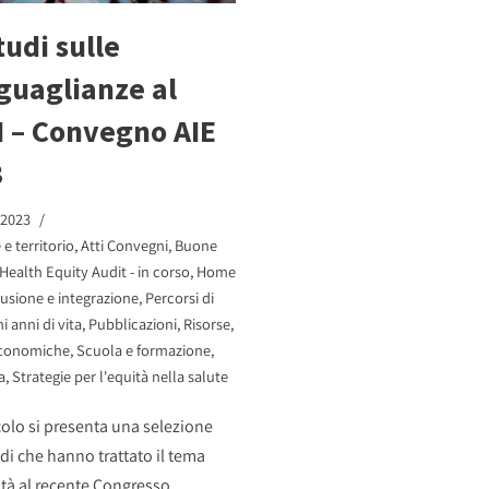
tudi sulle
guaglianze al
I – Convegno AIE
3
 2023
e territorio
,
Atti Convegni
,
Buone
Health Equity Audit - in corso
,
Home
lusione e integrazione
,
Percorsi di
i anni di vita
,
Pubblicazioni
,
Risorse
,
economiche
,
Scuola e formazione
,
a
,
Strategie per l'equità nella salute
icolo si presenta una selezione
udi che hanno trattato il tema
ità al recente Congresso