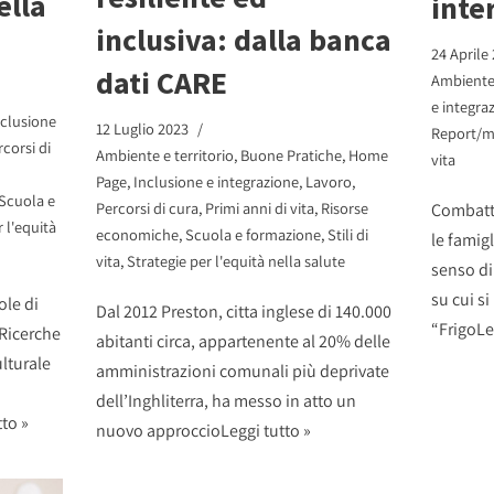
ella
inte
inclusiva: dalla banca
24 Aprile
dati CARE
Ambiente 
e integra
nclusione
12 Luglio 2023
Report/m
rcorsi di
Ambiente e territorio
,
Buone Pratiche
,
Home
vita
Page
,
Inclusione e integrazione
,
Lavoro
,
Scuola e
Percorsi di cura
,
Primi anni di vita
,
Risorse
Combatte
 l'equità
economiche
,
Scuola e formazione
,
Stili di
le famigl
vita
,
Strategie per l'equità nella salute
senso di
su cui si
ole di
Dal 2012 Preston, citta inglese di 140.000
“Frigo
Le
 Ricerche
abitanti circa, appartenente al 20% delle
ulturale
amministrazioni comunali più deprivate
dell’Inghliterra, ha messo in atto un
tto »
nuovo approccio
Leggi tutto »