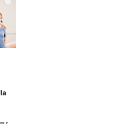
la
one e