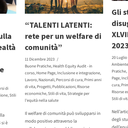
Gli s
disu
“TALENTI LATENTI:
XLVI
ulla
rete per un welfare di
202
ealtà
comunità”
20 Luglio
11 Dicembre 2023
Ambiente 
Buone Pratiche
,
Health Equity Audit - in
re
Pratiche
,
corso
,
Home Page
,
Inclusione e integrazione
,
Page
,
Inc
Lavoro
,
Nazionali
,
Percorsi di cura
,
Primi anni
cura
,
Prim
di vita
,
Progetti
,
Pubblicazioni
,
Risorse
rsi di
Risorse 
economiche
,
Stili di vita
,
Strategie per
zione
,
Stili
Stili di vit
l'equità nella salute
Nell’art
Il welfare di comunità può svilupparsi in
lla
degli st
modo positivo attraverso la
 si è
dell’equ