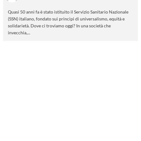
Quasi 50 anni fa è stato istituito il Servizio Sanitario Nazionale
(SSN) italiano, fondato sui principi di universalismo, equità e
solidarietà. Dove ci troviamo oggi? In una società che
invecchia,...
Come va la vita? Ben-essere e Resilienza in
tempo di crisi
14 Aprile 2025
L'OCSE pubblica ogni anno il Report How's Life?, con l’obiettivo
di valutare se la vita delle persone che vivono nei Paesi OCSE sta
migliorando e se i progressi fatti sono...
Calano le iscrizioni volontarie al Servizio