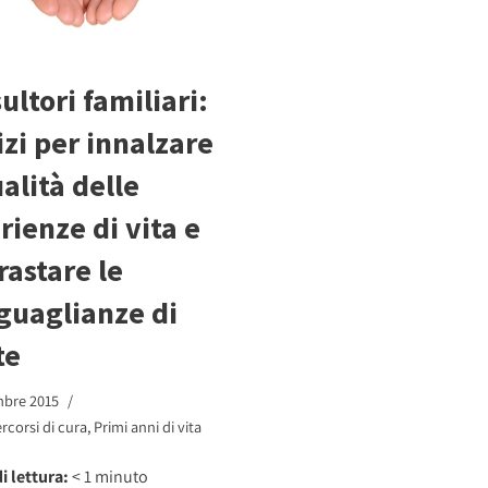
ultori familiari:
izi per innalzare
ualità delle
rienze di vita e
rastare le
guaglianze di
te
mbre 2015
rcorsi di cura
,
Primi anni di vita
i lettura:
< 1
minuto