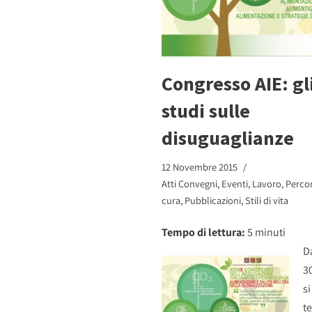
Congresso AIE: gl
studi sulle
disuguaglianze
12 Novembre 2015
Atti Convegni
,
Eventi
,
Lavoro
,
Percor
cura
,
Pubblicazioni
,
Stili di vita
Tempo di lettura:
5
minuti
Da
3
si
t