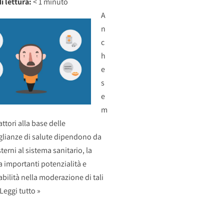
i lettura:
< 1
minuto
A
n
c
h
e
s
e
m
fattori alla base delle
lianze di salute dipendono da
sterni al sistema sanitario, la
a importanti potenzialità e
bilità nella moderazione di tali
Leggi tutto »