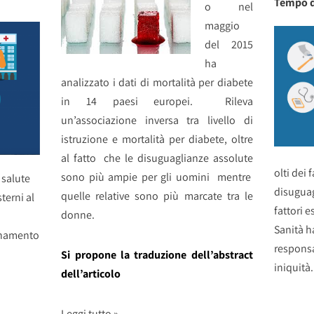
Tempo d
o nel
maggio
del 2015
ha
analizzato i dati di mortalità per diabete
in 14 paesi europei. Rileva
un’associazione inversa tra livello di
istruzione e mortalità per diabete, oltre
al fatto che le disuguaglianze assolute
olti dei 
sono più ampie per gli uomini mentre
 salute
disuguag
quelle relative sono più marcate tra le
terni al
fattori e
donne.
Sanità h
ionamento
responsa
Si propone la traduzione dell’abstract
iniquità.
dell’articolo
Leggi tutto »