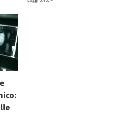
 e
mico:
lle