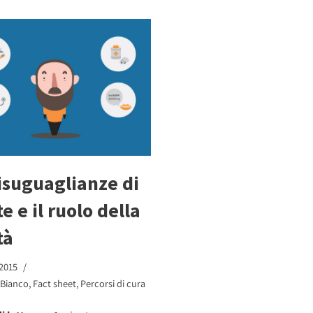
isuguaglianze di
e e il ruolo della
tà
 2015
 Bianco
,
Fact sheet
,
Percorsi di cura