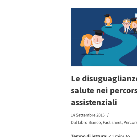
Le disuguaglianz
salute nei percors
assistenziali
14 Settembre 2015
Dal Libro Bianco
,
Fact sheet
,
Percors
Tempo di lettura:
< 1
minuto