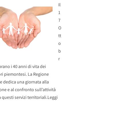
Il
1
7
O
tt
o
b
r
brano i 40 anni di vita dei
ri piemontesi. La Regione
 dedica una giornata alla
ne e al confronto sull’attività
 questi servizi territoriali.
Leggi