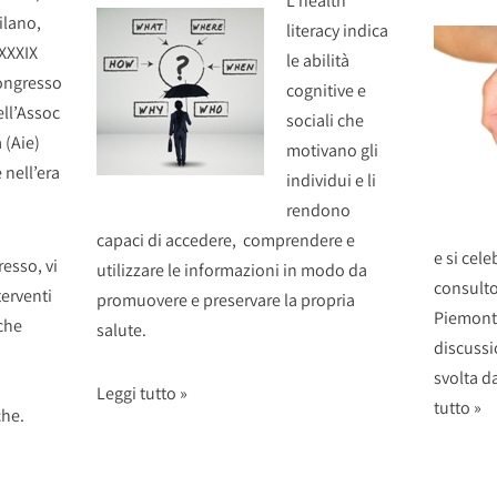
L’health
ilano,
literacy indica
XXXIX
le abilità
ongresso
cognitive e
ell’Assoc
sociali che
 (Aie)
motivano gli
 nell’era
individui e li
rendono
capaci di accedere, comprendere e
e si cele
resso, vi
utilizzare le informazioni in modo da
consulto
terventi
promuovere e preservare la propria
Piemonte
che
salute.
discussio
svolta da
Leggi tutto »
tutto »
che.