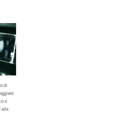
t di
aggiate
co e
 alla