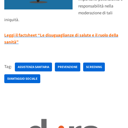
responsabilità nella
moderazione di tali
iniquità.
Leggi il factsheet “Le disuguaglianze di salute e il ruolo della
sanità”
Tag:
ASSISTENZA SANITARIA
PREVENZIONE
SCREENING
SVANTAGGIO SOCIALE