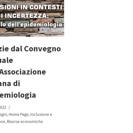
zie dal Convegno
uale
’Associazione
ana di
emiologia
2022
egni
,
Home Page
,
Inclusione e
one
,
Risorse economiche