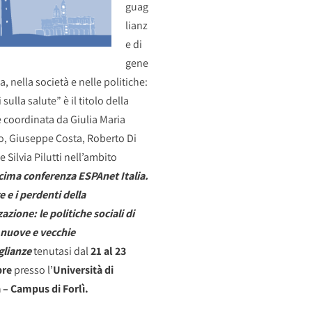
guag
lianz
e di
gene
lia, nella società e nelle politiche:
i sulla salute” è il titolo della
 coordinata da Giulia Maria
o, Giuseppe Costa, Roberto Di
 Silvia Pilutti nell’ambito
ima conferenza ESPAnet Italia.
e e i perdenti della
azione: le politiche sociali di
 nuove e vecchie
glianze
tenutasi dal
21 al 23
bre
presso l’
Università di
– Campus di Forlì.