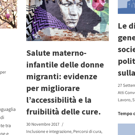
Le d
gener
soci
Salute materno-
polit
infantile delle donne
sull
 per
migranti: evidenze
27 Sette
per migliorare
Atti Conv
l’accessibilità e la
Lavoro
,
S
uguaglia
fruibilità delle cure.
Tempo d
 di
30 Novembre 2017
te tra
Inclusione e integrazione
,
Percorsi di cura
,
ne e