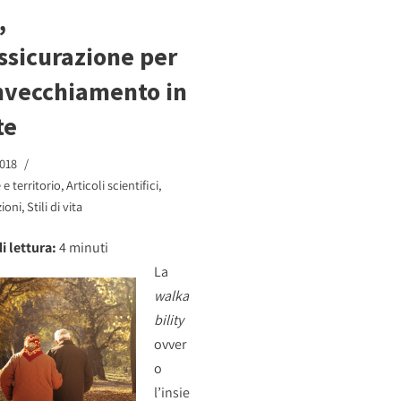
,
ssicurazione per
nvecchiamento in
te
018
e territorio
,
Articoli scientifici
,
ioni
,
Stili di vita
i lettura:
4
minuti
La
walka
bility
ovver
o
l’insie