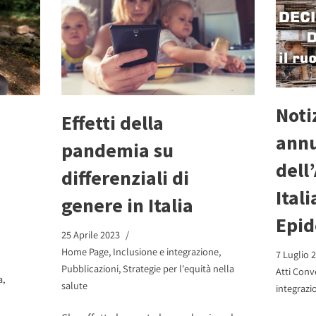
Noti
Effetti della
ann
pandemia su
dell
differenziali di
Itali
genere in Italia
Epid
25 Aprile 2023
Home Page
,
Inclusione e integrazione
,
7 Luglio 
Pubblicazioni
,
Strategie per l'equità nella
Atti Conv
a
,
salute
integrazi