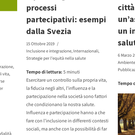
città
processi
un’a
partecipativi: esempi
un i
dalla Svezia
salu
15 Ottobre 2019
Inclusione e integrazione
,
Internazionali
,
6 Marzo 2
Strategie per l'equità nella salute
Ambiente 
grazione
,
Pubblicaz
Tempo di lettura:
5
minuti
i vita
,
Esercitare un controllo sulla propria vita,
rse
Tempo d
la fiducia negli altri, l’influenza e la
er
partecipazione nella società sono fattori
che condizionano la nostra salute.
Influenza e partecipazione hanno a che
fare con l’inclusione in differenti contesti
sociali, ma anche con la possibilità di far
dalità