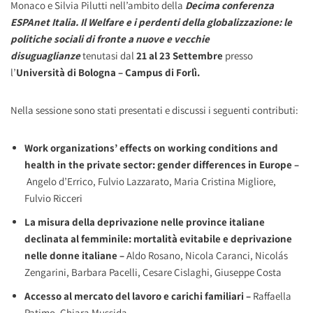
Monaco e Silvia Pilutti nell’ambito della
Decima conferenza
ESPAnet Italia. Il Welfare e i perdenti della globalizzazione: le
politiche sociali di fronte a nuove e vecchie
disuguaglianze
tenutasi dal
21 al 23 Settembre
presso
l’
Università di Bologna – Campus di Forlì.
Nella sessione sono stati presentati e discussi i seguenti contributi:
Work organizations’ effects on working conditions and
health in the private sector: gender differences in Europe
–
Angelo d’Errico, Fulvio Lazzarato, Maria Cristina Migliore,
Fulvio Ricceri
La misura della deprivazione nelle province italiane
declinata al femminile: mortalità evitabile e deprivazione
nelle donne italiane –
Aldo Rosano, Nicola Caranci, Nicolás
Zengarini, Barbara Pacelli, Cesare Cislaghi, Giuseppe Costa
Accesso al mercato del lavoro e carichi familiari –
Raffaella
Patimo, Chiara Mussida