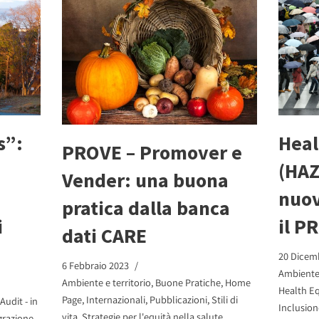
s”:
Heal
PROVE – Promover e
(HAZ
Vender: una buona
nuov
pratica dalla banca
i
il P
dati CARE
20 Dicem
6 Febbraio 2023
Ambiente 
Ambiente e territorio
,
Buone Pratiche
,
Home
Health Eq
Page
,
Internazionali
,
Pubblicazioni
,
Stili di
Audit - in
Inclusion
vita
,
Strategie per l'equità nella salute
grazione
,