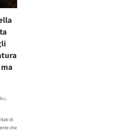
ella
sta
li
atura
, ma
fici
,
tati di
ente che