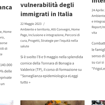
inte
vulnerabilità degli
banca
24 Aprile
immigrati in Italia
Ambiente 
e integra
22 Maggio 2023
Report/m
Ambiente e territorio
,
Atti Convegni
,
Home
he
,
Home
vita
Page
,
Inclusione e integrazione
,
Percorsi di
oro
,
cura
,
Progetti
,
Strategie per l'equità nella
isorse
Combatte
salute
tili di
le famigl
te
senso di
Si è svolto l’8 e 9 maggio nella splendida
su cui si
cornice della Tonnara di Bonagia a
i 140.000
“Frigo
Le
Valderice (TP), il corso di formazione su
0% delle
“Sorveglianza epidemiologica e
Leggi
eprivate
tutto »
o un