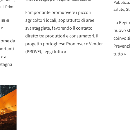
Pubblicaz
ni
,
Primi
salute
,
St
E’importante promuovere i piccoli
agricoltori locali, soprattutto di aree
tili di
La Regio
te
svantaggiate, favorendo il contatto
nuovo st
diretto tra produttori e consumatori. Il
coinvolti
 nome da
progetto portoghese Promover e Vender
Prevenzi
ortanti
(PROVE),
Leggi tutto »
tutto »
te a
retagna