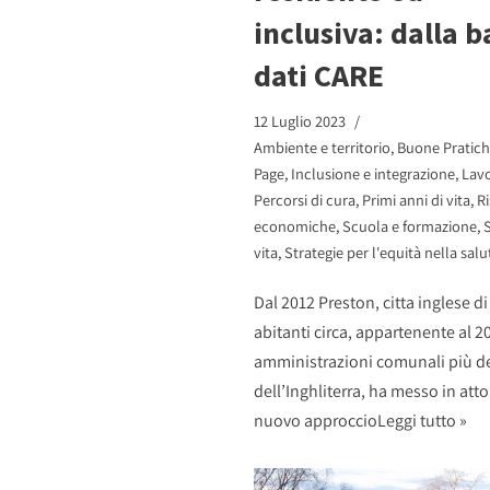
inclusiva: dalla 
dati CARE
12 Luglio 2023
Ambiente e territorio
,
Buone Pratic
Page
,
Inclusione e integrazione
,
Lav
Percorsi di cura
,
Primi anni di vita
,
R
economiche
,
Scuola e formazione
,
S
vita
,
Strategie per l'equità nella salu
Dal 2012 Preston, citta inglese d
abitanti circa, appartenente al 2
amministrazioni comunali più d
dell’Inghliterra, ha messo in att
nuovo approccio
Leggi tutto »