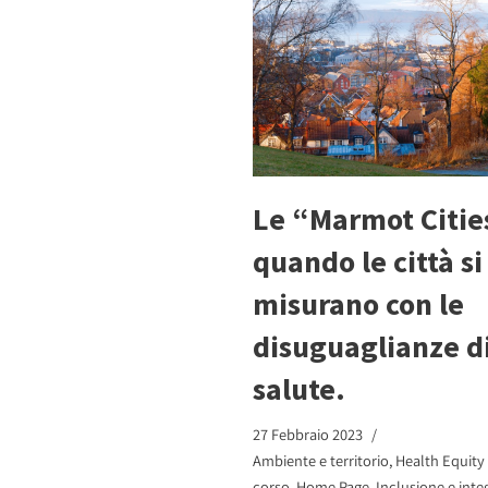
Le “Marmot Citie
quando le città si
misurano con le
disuguaglianze d
salute.
27 Febbraio 2023
Ambiente e territorio
,
Health Equity 
corso
,
Home Page
,
Inclusione e inte