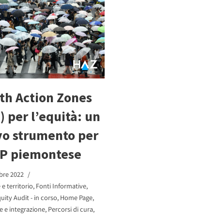
th Action Zones
) per l’equità: un
o strumento per
RP piemontese
bre 2022
e territorio
,
Fonti Informative
,
uity Audit - in corso
,
Home Page
,
e e integrazione
,
Percorsi di cura
,