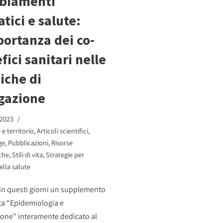
biamenti
atici e salute:
portanza dei co-
fici sanitari nelle
tiche di
gazione
 2023
e territorio
,
Articoli scientifici
,
ge
,
Pubblicazioni
,
Risorse
che
,
Stili di vita
,
Strategie per
ella salute
 in questi giorni un supplemento
ista “Epidemiologia e
one” interamente dedicato al