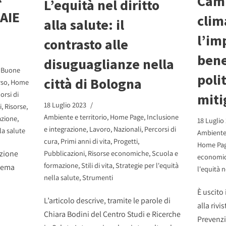
Cam
L’equità nel diritto
 AIE
clim
alla salute: il
l’im
contrasto alle
bene
disuguaglianze nella
,
Buone
poli
città di Bologna
rso
,
Home
orsi di
miti
18 Luglio 2023
i
,
Risorse
,
Ambiente e territorio
,
Home Page
,
Inclusione
azione
,
18 Luglio
e integrazione
,
Lavoro
,
Nazionali
,
Percorsi di
la salute
Ambiente 
cura
,
Primi anni di vita
,
Progetti
,
Home Pa
ezione
Pubblicazioni
,
Risorse economiche
,
Scuola e
economi
formazione
,
Stili di vita
,
Strategie per l'equità
 tema
l'equità n
nella salute
,
Strumenti
È uscito
L’articolo descrive, tramite le parole di
alla riv
Chiara Bodini del Centro Studi e Ricerche
Prevenzi