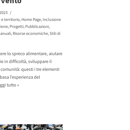
rvento
 2023
e territorio
,
Home Page
,
Inclusione
zione
,
Progetti
,
Pubblicazioni
,
anuali
,
Risorse economiche
,
Stili di
re lo spreco alimentare, aiutare
ie in difficoltà, sviluppare il
 comunità: questi i tre elementi
 basa l’esperienza del
ggi tutto »