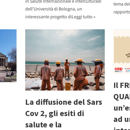
in Salute Internazionale e interculturale
tema dei
dell’Università di Bologna, un
rapporto
interessante progetto di
Leggi tutto »
Il F
QUA
La diffusione del Sars
un’e
Cov 2, gli esiti di
ad u
salute e la