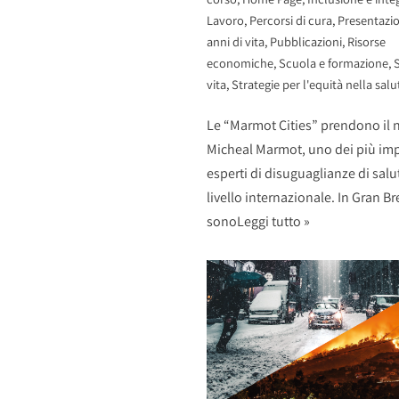
Lavoro
,
Percorsi di cura
,
Presentazio
anni di vita
,
Pubblicazioni
,
Risorse
economiche
,
Scuola e formazione
,
S
vita
,
Strategie per l'equità nella salu
Le “Marmot Cities” prendono il
Micheal Marmot, uno dei più imp
esperti di disuguaglianze di salu
livello internazionale. In Gran B
sono
Leggi tutto »