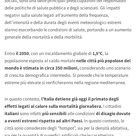
sociali, sono una delle principali preoccupazioni dei responsabili
delle politiche di salute pubblica e degli scienziati. Gli impatti
negativi sulla salute legati all’aumento della frequenza,
dell’intensità e della durata degli eventi meteorologici estremi
stanno esacerbando le condizioni di salute, portando a un aumento
generale della mortalità e della morbilità.
Entro
il 2050
, con un riscaldamento globale di
1,5°C
, la
popolazione esposta al caldo mortale
nelle città più popolose del
mondo è stimata in circa 350 milioni,
considerando uno scenario
di crescita demografica intermedio. Si prevede che le temperature
estreme più elevate si verificheranno nella regione mediterranea.
In questo contesto,
l’Italia detiene già oggi il primato degli
effetti legati al calore sulla mortalità giornaliera.
I cittadini
italiani
sono infatti
più sensibili
alle condizioni
di disagio dovute
a eventi estremi rispetto ad altri Paesi.
In questo contesto, le
città sono considerate degli “hotspot”, sia per la densità abitativa,
sia per la quantità di superfici artificiali che le caratterizza.