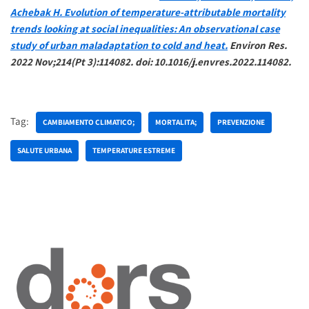
Achebak H. Evolution of temperature-attributable mortality
trends looking at social inequalities: An observational case
study of urban maladaptation to cold and heat.
Environ Res.
2022 Nov;214(Pt 3):114082. doi: 10.1016/j.envres.2022.114082.
Tag:
CAMBIAMENTO CLIMATICO;
MORTALITA;
PREVENZIONE
SALUTE URBANA
TEMPERATURE ESTREME