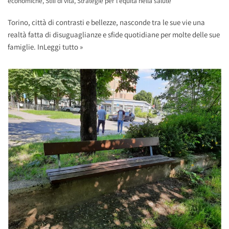
economiche
,
Stili di vita
,
Strategie per l'equità nella salute
Torino, città di contrasti e bellezze, nasconde tra le sue vie una
realtà fatta di disuguaglianze e sfide quotidiane per molte delle sue
famiglie. In
Leggi tutto »