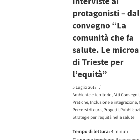
interviste ai
protagonisti – dal
convegno “La
comunità che fa
salute. Le microa
di Trieste per
l’equità”
5 Luglio 2018
Ambiente e territorio
,
Atti Convegni
Pratiche
,
Inclusione e integrazione
,
Percorsi di cura
,
Progetti
,
Pubblicazi
Strategie per l'equità nella salute
Tempo di lettura:
4
minuti
E’ appena terminato il convegno