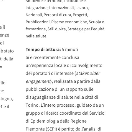
Ambiente e territorio
,
Inclusione e
integrazione
,
Internazionali
,
Lavoro
,
Nazionali
,
Percorsi di cura
,
Progetti
,
Pubblicazioni
,
Risorse economiche
,
Scuola e
 il
formazione
,
Stili di vita
,
Strategie per l'equità
denze
nella salute
di
Tempo di lettura:
5
minuti
è stato
Si è recentemente conclusa
ti della
un’esperienza locale di coinvolgimento
in
dei portatori di interesse (
stakeholder
engagement
), realizzata a partire dalla
llo
pubblicazione di un rapporto sulle
che
disuguaglianze di salute nella città di
ologna,
Torino. L’intero processo, guidato da un
 e il
gruppo di ricerca coordinato dal Servizio
di Epidemiologia della Regione
Piemonte (SEPI) è partito dall’analisi di