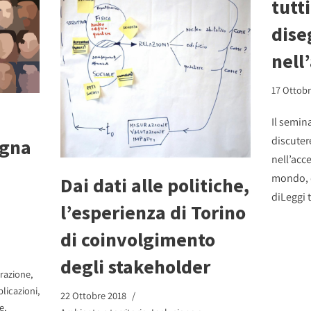
tutti
dise
nell
17 Ottobr
Il semin
discuter
agna
nell’acce
mondo, e
Dai dati alle politiche,
di
Leggi t
l’esperienza di Torino
di coinvolgimento
degli stakeholder
grazione
,
licazioni
,
22 Ottobre 2018
e
,