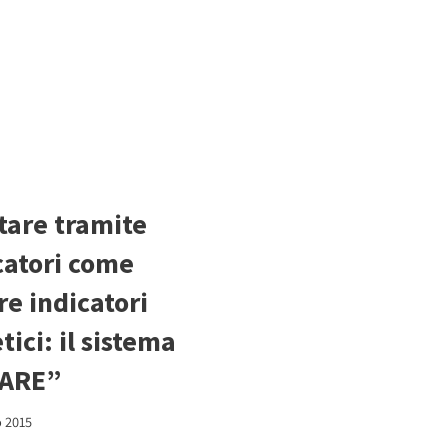
tare tramite
catori come
re indicatori
tici: il sistema
IARE”
 2015