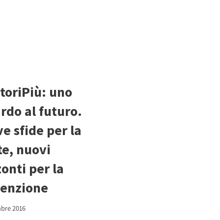
toriPiù: uno
rdo al futuro.
e sfide per la
te, nuovi
zonti per la
enzione
bre 2016