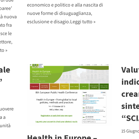
economico e politico e alla nascita di
roaree’
nuove forme di disuguaglianza,
ità nuova
esclusione e disagio.
Leggi tutto »
to fra
sce le
ettore,
to »
ale
Valu
”
indi
crea
sinte
muovere
“SC
a a
munità
15 Giugno
Health in Europe –