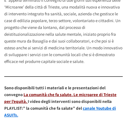
E’ appena terminato il convegno di due giorni sull’esperienza delle
‘Microaree’ della città di Trieste, una modalità nuova e innovativa
di intervento integrato fra sanità, sociale, azienda che gestisce le
case di edilizia popolare, terzo settore, volontariato e cittadini.
Un
progetto che viene da lontano, dal processo di
deistituzionalizzazione nella salute mentale, iniziato proprio fra
queste mura da Basaglia e dai suoi collaboratori, e che poi si è
esteso anche ai servizi di medicina territoriale. Un modo innovativo
di sviluppare i servizi con le comunità locali che si è dimostrato
efficace nel produrre capitale sociale e salute.
Sono disponibili tutti i materiali e le presentazioni del
convegno
La comunità che fa salute. Le microaree di Trieste
per l’equità.
I video degli interventi sono disponibili nella
PLAYLIST:” la comunità che fa salute” del
canale Youtube di
ASUITs.