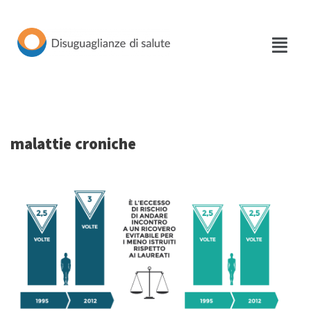
Vai
al
contenuto
malattie croniche