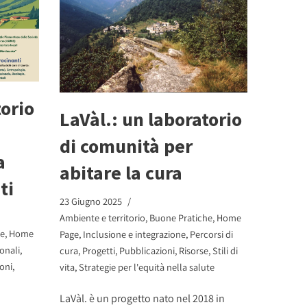
torio
LaVàl.: un laboratorio
di comunità per
a
abitare la cura
ti
23 Giugno 2025
Ambiente e territorio
,
Buone Pratiche
,
Home
he
,
Home
Page
,
Inclusione e integrazione
,
Percorsi di
onali
,
cura
,
Progetti
,
Pubblicazioni
,
Risorse
,
Stili di
oni
,
vita
,
Strategie per l'equità nella salute
LaVàl. è un progetto nato nel 2018 in