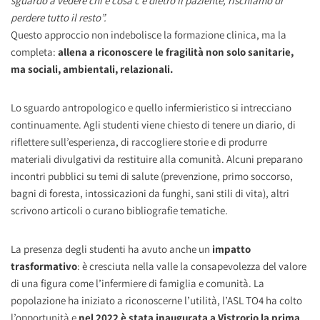
sguardo a vedere chi e cosa c’è dietro il paziente, rischiamo di
perdere tutto il resto”.
Questo approccio non indebolisce la formazione clinica, ma la
completa:
allena a riconoscere le fragilità non solo sanitarie,
ma sociali, ambientali, relazionali.
Lo sguardo antropologico e quello infermieristico si intrecciano
continuamente. Agli studenti viene chiesto di tenere un diario, di
riflettere sull’esperienza, di raccogliere storie e di produrre
materiali divulgativi da restituire alla comunità. Alcuni preparano
incontri pubblici su temi di salute (prevenzione, primo soccorso,
bagni di foresta, intossicazioni da funghi, sani stili di vita), altri
scrivono articoli o curano bibliografie tematiche.
La presenza degli studenti ha avuto anche un
impatto
trasformativo
: è cresciuta nella valle la consapevolezza del valore
di una figura come l’infermiere di famiglia e comunità. La
popolazione ha iniziato a riconoscerne l’utilità, l’ASL TO4 ha colto
l’opportunità e
nel 2022 è stata inaugurata a Vistrorio la prima