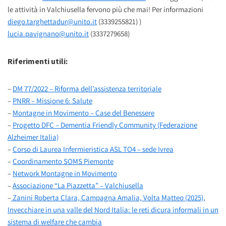
le attività in Valchiusella fervono più che mai! Per informazioni
diego.targhettadur@unito.it
(3339255821) )
lucia.pavignano@unito.it
(3337279658)
Riferimenti utili:
–
DM 77/2022 – Riforma dell’assistenza territoriale
–
PNRR – Missione 6: Salute
–
Montagne in Movimento – Case del Benessere
–
Progetto DFC – Dementia Friendly Community (Federazione
Alzheimer Italia)
–
Corso di Laurea Infermieristica ASL TO4 – sede Ivrea
–
Coordinamento SOMS Piemonte
–
Network Montagne in Movimento
–
Associazione “La Piazzetta” – Valchiusella
–
Zanini Roberta Clara, Campagna Amalia, Volta Matteo (2025),
Invecchiare in una valle del Nord Italia: le reti dicura informali in un
sistema di welfare che cambia