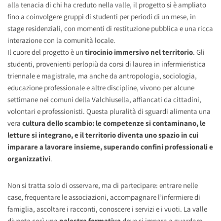
alla tenacia di chi ha creduto nella valle, il progetto si è ampliato
fino a coinvolgere gruppi di studenti per periodi di un mese, in
stage residenziali, con momenti di restituzione pubblica e una ricca
interazione con la comunità locale.
Il cuore del progetto è un
tirocinio immersivo nel territorio
. Gli
studenti, provenienti perlopiù da corsi di laurea in infermieristica
triennale e magistrale, ma anche da antropologia, sociologia,
educazione professionale e altre discipline, vivono per alcune
settimane nei comuni della Valchiusella, affiancati da cittadini,
volontari e professionisti. Questa pluralità di sguardi alimenta una
vera
cultura dello scambio: le competenze si contaminano, le
letture si integrano, e il territorio diventa uno spazio in cui
imparare a lavorare insieme, superando confini professionali e
organizzativi
.
Non si tratta solo di osservare, ma di partecipare: entrare nelle
case, frequentare le associazioni, accompagnare l’infermiere di
famiglia, ascoltare i racconti, conoscere i servizi e i vuoti. La valle
diventa così una
palestra formativa
dove si impara a guardare