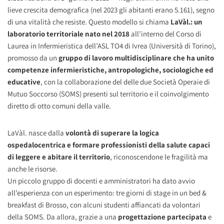
lieve crescita demografica (nel 2023 gli abitanti erano 5.161), segno
di una vitalità che resiste. Questo modello si chiama
LaVàl.: un
laboratorio territoriale nato nel 2018
all’interno del Corso di
Laurea in Infermieristica dell’ASL TO4 di Ivrea (Università di Torino),
promosso da un
gruppo di lavoro multidisciplinare che ha unito
competenze infermieristiche, antropologiche, sociologiche ed
educative
, con la collaborazione del delle due Società Operaie di
Mutuo Soccorso (SOMS) presenti sul territorio e il coinvolgimento
diretto di otto comuni della valle.
LaVàl. nasce dalla
volontà di superare la logica
ospedalocentrica e formare professionisti della salute capaci
di leggere e abitare il territorio
, riconoscendone le fragilità ma
anche le risorse.
Un piccolo gruppo di docenti e amministratori ha dato avvio
all’esperienza con un esperimento: tre giorni di stage in un bed &
breakfast di Brosso, con alcuni studenti affiancati da volontari
della SOMS. Da allora, grazie a una
progettazione partecipata
e