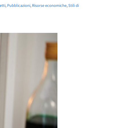
etti
,
Pubblicazioni
,
Risorse economiche
,
Stili di