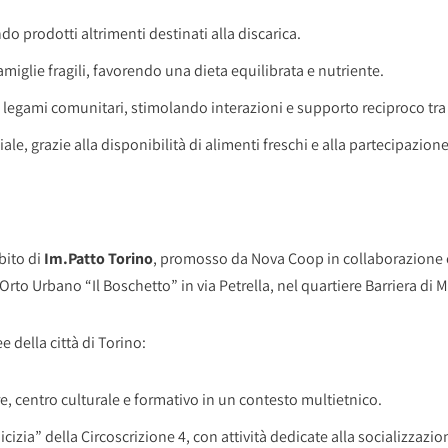
o prodotti altrimenti destinati alla discarica.
iglie fragili, favorendo una dieta equilibrata e nutriente.
 legami comunitari, stimolando interazioni e supporto reciproco tra i
iale, grazie alla disponibilità di alimenti freschi e alla partecipazion
bito di
Im.Patto Torino
, promosso da Nova Coop in collaborazione 
to Urbano “Il Boschetto” in via Petrella, nel quartiere Barriera di M
 della città di Torino:
re, centro culturale e formativo in un contesto multietnico.
cizia” della Circoscrizione 4, con attività dedicate alla socializzazio