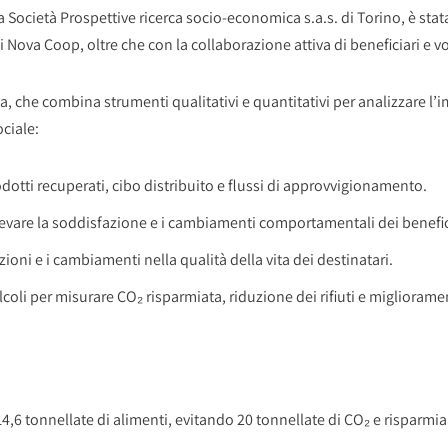
 Società Prospettive ricerca socio-economica s.a.s. di Torino, è stat
di Nova Coop, oltre che con la collaborazione attiva di beneficiari e vo
a, che combina strumenti qualitativi e quantitativi per analizzare l’im
ciale:
rodotti recuperati, cibo distribuito e flussi di approvvigionamento.
ilevare la soddisfazione e i cambiamenti comportamentali dei benefic
zioni e i cambiamenti nella qualità della vita dei destinatari.
calcoli per misurare CO₂ risparmiata, riduzione dei rifiuti e migliorame
4,6 tonnellate di alimenti, evitando 20 tonnellate di CO₂ e risparmia