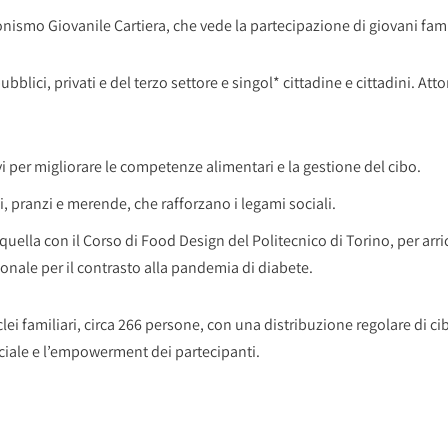
onismo Giovanile Cartiera, che vede la partecipazione di giovani fami
ubblici, privati e del terzo settore e singol* cittadine e cittadini. A
 per migliorare le competenze alimentari e la gestione del cibo.
ni, pranzi e merende, che rafforzano i legami sociali.
quella con il Corso di Food Design del Politecnico di Torino, per arr
zionale per il contrasto alla pandemia di diabete.
lei familiari, circa 266 persone, con una distribuzione regolare di ci
ciale e l’empowerment dei partecipanti.