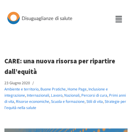
Vai
al
contenuto
CARE: una nuova risorsa per ripartire
dall’equità
23 Giugno 2020
Ambiente e territorio
,
Buone Pratiche
,
Home Page
,
Inclusione e
integrazione
,
Internazionali
,
Lavoro
,
Nazionali
,
Percorsi di cura
,
Primi anni
di vita
,
Risorse economiche
,
Scuola e formazione
,
Stili di vita
,
Strategie per
l'equità nella salute