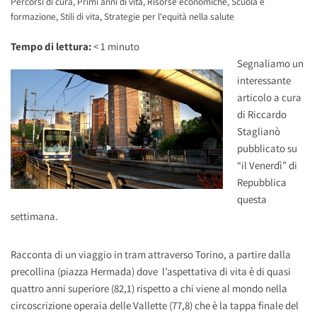
Percorsi di cura
,
Primi anni di vita
,
Risorse economiche
,
Scuola e
formazione
,
Stili di vita
,
Strategie per l'equità nella salute
Tempo di lettura:
< 1
minuto
Segnaliamo un
interessante
articolo a cura
di Riccardo
Staglianò
pubblicato su
“il Venerdì” di
Repubblica
questa
settimana.
Racconta di un viaggio in tram attraverso Torino, a partire dalla
precollina (piazza Hermada) dove l’aspettativa di vita è di quasi
quattro anni superiore (82,1) rispetto a chi viene al mondo nella
circoscrizione operaia delle Vallette (77,8) che è la tappa finale del