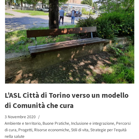
L’ASL Città di Torino verso un modello
di Comunità che cura
3 Novembre 2020
Ambiente e territorio
,
Buone Pratiche
,
Inclusione e integrazione
,
Percorsi
di cura
,
Progetti
,
Risorse economiche
,
Stili di vita
,
Strategie per l'equità
nella salute