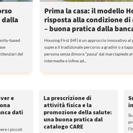
orso
Prima la casa: il modello 
 dalla
risposta alla condizione di
– buona pratica dalla banc
unity-based
Housing First (HF) è un approccio innovativo al 
ase
supera il tradizionale percorso a gradini o a tap
itenziari del
persona senza dimora “passa” dal marciapiede al 
intermedie e infine ad...
ver e
La prescrizione di
S
uona
attività fisica e la
i
anca dati
promozione della salute:
Su
una buona pratica dal
pr
catalogo CARE
l’
re i piccoli