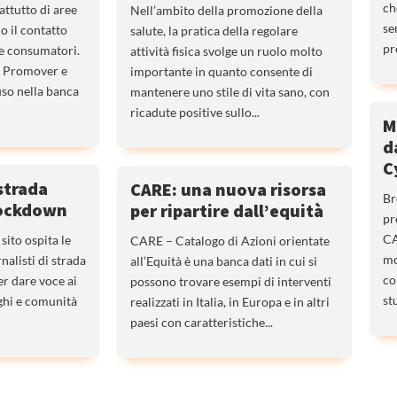
ch
rattutto di aree
Nell’ambito della promozione della
se
o il contatto
salute, la pratica della regolare
pr
 e consumatori.
attività fisica svolge un ruolo molto
e Promover e
importante in quanto consente di
so nella banca
mantenere uno stile di vita sano, con
ricadute positive sullo...
M
d
C
 strada
CARE: una nuova risorsa
Br
lockdown
per ripartire dall’equità
pr
CA
sito ospita le
CARE – Catalogo di Azioni orientate
mo
nalisti di strada
all’Equità è una banca dati in cui si
co
r dare voce ai
possono trovare esempi di interventi
st
oghi e comunità
realizzati in Italia, in Europa e in altri
paesi con caratteristiche...