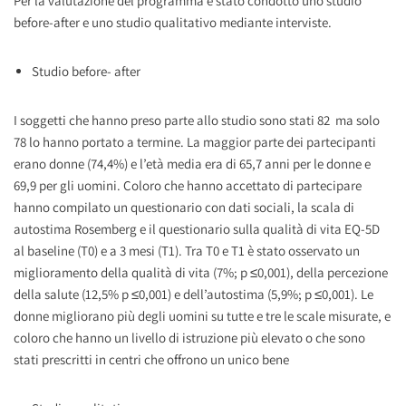
Per la valutazione del programma è stato condotto uno studio
before-after e uno studio qualitativo mediante interviste.
Studio before- after
I soggetti che hanno preso parte allo studio sono stati 82 ma solo
78 lo hanno portato a termine. La maggior parte dei partecipanti
erano donne (74,4%) e l’età media era di 65,7 anni per le donne e
69,9 per gli uomini. Coloro che hanno accettato di partecipare
hanno compilato un questionario con dati sociali, la scala di
autostima Rosemberg e il questionario sulla qualità di vita EQ-5D
al baseline (T0) e a 3 mesi (T1). Tra T0 e T1 è stato osservato un
miglioramento della qualità di vita (7%; p ≤0,001), della percezione
della salute (12,5% p ≤0,001) e dell’autostima (5,9%; p ≤0,001). Le
donne migliorano più degli uomini su tutte e tre le scale misurate, e
coloro che hanno un livello di istruzione più elevato o che sono
stati prescritti in centri che offrono un unico bene