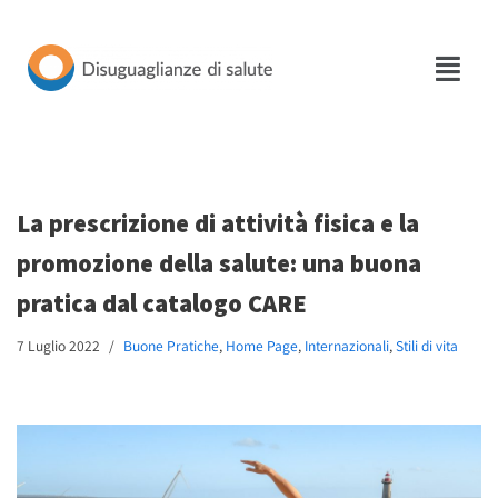
Vai
al
contenuto
La prescrizione di attività fisica e la
promozione della salute: una buona
pratica dal catalogo CARE
7 Luglio 2022
Buone Pratiche
,
Home Page
,
Internazionali
,
Stili di vita