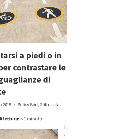
tarsi a piedi o in
 per contrastare le
guaglianze di
te
o 2015
Policy Brief
,
Stili di vita
i lettura:
< 1
minuto
Il
s