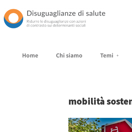
Vai
al
contenuto
Home
Chi siamo
Temi
mobilità soste