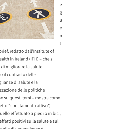
e
g
u
e
n
t
brief, redatto dall’Institute of
alth in Ireland (IPH) – che si
di migliorare la salute
o il contrasto delle
lianze di salute e la
izzazione delle politiche
e su questi temi – mostra come
detto “spostamento attivo”,
ello effettuato a piedi o in bici,
effetti positivi sulla salute e sul
o alle disuguaglianze di