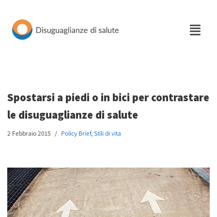
Vai
al
contenuto
Spostarsi a piedi o in bici per contrastare
le disuguaglianze di salute
2 Febbraio 2015
Policy Brief
,
Stili di vita