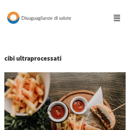
Vai
al
contenuto
cibi ultraprocessati