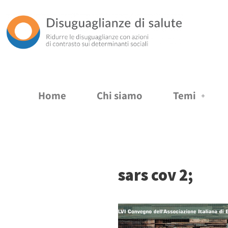
Vai
al
contenuto
Home
Chi siamo
Temi
sars cov 2;