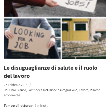
Le disuguaglianze di salute e il ruolo
del lavoro
27 Febbraio 2015
Dal Libro Bianco
,
Fact sheet
,
Inclusione e integrazione
,
Lavoro
,
Risorse
economiche
Tempo di lettura:
< 1
minuto