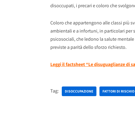
disoccupati, i precari e coloro che svolgon
Coloro che appartengono alle classi più sva
ambientali e a infortuni, in particolari per s
psicosociali, che ledono la salute mentale
previste a parità dello sforzo richiesto.
Leggi il factsheet “Le disuguaglianze di sa
Tag:
DISOCCUPAZIONE
FATTORI DI RISCHIO