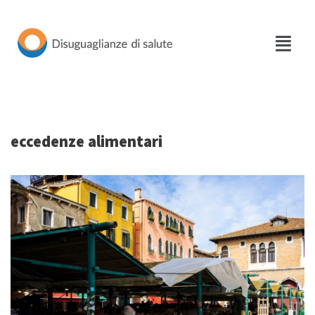
Vai
al
contenuto
eccedenze alimentari