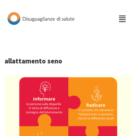
Vai
al
contenuto
allattamento seno