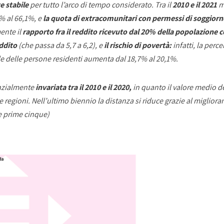
e stabile
per tutto l’arco di tempo considerato. Tra il
2010 e il 2021
mi
1% al 66,1%, e
la quota di extracomunitari con permessi di soggiorn
ente il
rapporto fra il reddito ricevuto dal 20% della popolazione co
ddito
(che passa da 5,7 a 6,2), e
il rischio di povertà:
infatti, la perc
le delle persone residenti aumenta dal 18,7% al 20,1%.
nzialmente
invariata tra il 2010 e il 2020,
in quanto il valore medio de
 regioni. Nell’ultimo biennio la distanza si
riduce grazie al miglior
le prime cinque)