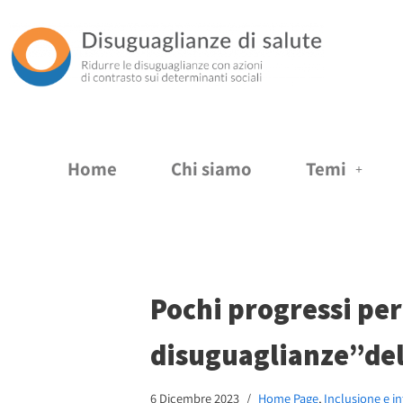
Vai
al
contenuto
Home
Chi siamo
Temi
Pochi progressi per
disuguaglianze”de
6 Dicembre 2023
Home Page
,
Inclusione e i