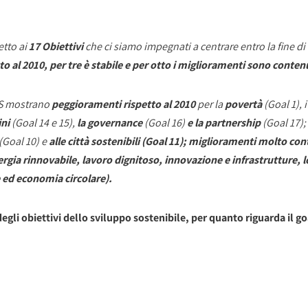
etto ai
17 Obiettivi
che ci siamo impegnati a centrare entro la fine d
to al 2010, per tre è stabile e per otto i miglioramenti sono conten
viS mostrano
peggioramenti rispetto al 2010
per la
povertà
(Goal 1), i
ini
(Goal 14 e 15),
la governance
(Goal 16)
e la partnership
(Goal 17)
(Goal 10) e
alle città sostenibili (Goal 11); miglioramenti molto cont
nergia rinnovabile, lavoro dignitoso, innovazione e infrastrutture,
 ed economia circolare).
gli obiettivi dello sviluppo sostenibile, per quanto riguarda il go