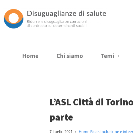
Vai
al
contenuto
Home
Chi siamo
Temi
L’ASL Città di Tori
parte
7 Luglio 2021
Home Page
,
Inclusione e integ