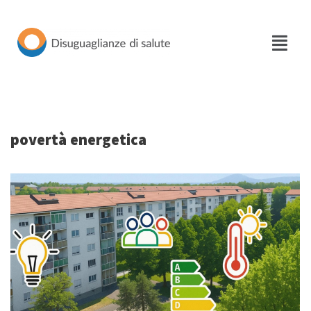
Vai
al
contenuto
povertà energetica