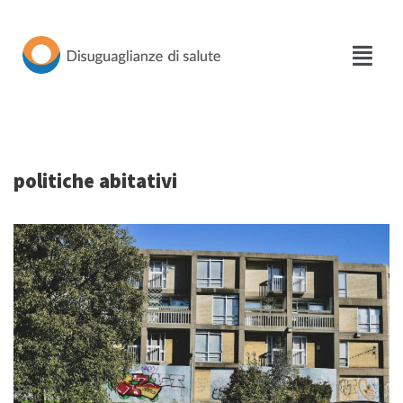
Vai
al
contenuto
politiche abitativi