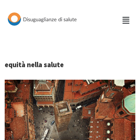
Vai
al
contenuto
equità nella salute