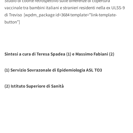
Studio di coorte retrospettivo sulle differenze di copertura
vaccinale tra bambini italiani e stranieri residenti nella ex ULSS-9
di Treviso [wpdm_package id=3684 template=”link-template-
button”]
S
intesi a cura di Teresa Spadea (1) e Massimo Fabiani (2)
(1) Servizio Sovrazonale di Epidemiologia ASL TO3
(2) Istituto Superiore di Sanità