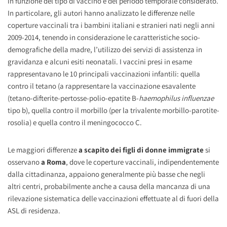
in funzione del tipo di vaccino e del periodo temporale considerato.
In particolare, gli autori hanno analizzato le differenze nelle
coperture vaccinali tra i bambini italiani e stranieri nati negli anni
2009-2014, tenendo in considerazione le caratteristiche socio-
demografiche della madre, l’utilizzo dei servizi di assistenza in
gravidanza e alcuni esiti neonatali. I vaccini presi in esame
rappresentavano le 10 principali vaccinazioni infantili: quella
contro il tetano (a rappresentare la vaccinazione esavalente
(tetano-difterite-pertosse-polio-epatite B-
haemophilus influenzae
tipo b), quella contro il morbillo (per la trivalente morbillo-parotite-
rosolia) e quella contro il meningococco C.
Le maggiori differenze
a scapito dei figli di donne immigrate
si
osservano
a Roma
, dove le coperture vaccinali, indipendentemente
dalla cittadinanza, appaiono generalmente più basse che negli
altri centri, probabilmente anche a causa della mancanza di una
rilevazione sistematica delle vaccinazioni effettuate al di fuori della
ASL di residenza.