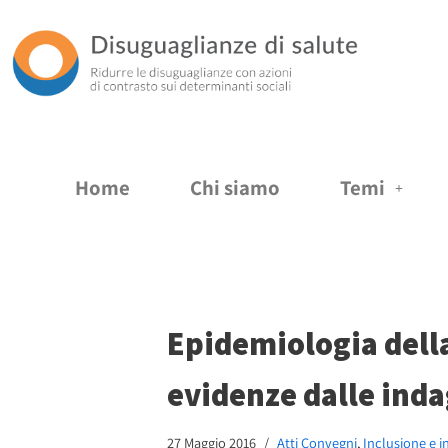
Vai
al
contenuto
Home
Chi siamo
Temi
Epidemiologia della
evidenze dalle inda
27 Maggio 2016
Atti Convegni
,
Inclusione e i