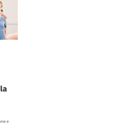
la
one e