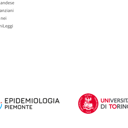
olandese
 anziani
 nei
ni
Leggi