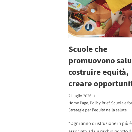
Scuole che
promuovono salu
costruire equità,
creare opportuni
2 Luglio 2026
Home Page
,
Policy Brief
,
Scuola e f
Strategie per l'equità nella salute
“Ogni anno di istruzione in più è
associato ad un rischio ridotto d