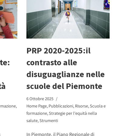
PRP 2020-2025:il
te:
contrasto alle
disuguaglianze nelle
tà
scuole del Piemonte
6 Ottobre 2025
ormazione
,
Home Page
,
Pubblicazioni
,
Risorse
,
Scuola e
formazione
,
Strategie per l'equità nella
salute
,
Strumenti
In Piemonte, il Piano Regionale di
i