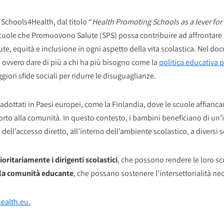
chools4Health, dal titolo “
Health Promoting Schools as a lever for
uole che Promuovono Salute (SPS) possa contribuire ad affrontare le 
lute, equità e inclusione in ogni aspetto della vita scolastica. Nel 
 ovvero dare di più a chi ha più bisogno come la
politica educativa p
iori sfide sociali per ridurre le disuguaglianze.
adottati in Paesi europei, come la Finlandia, dove le scuole affianc
porto alla comunità. In questo contesto, i bambini beneficiano di un’i
e dell’accesso diretto, all’interno dell’ambiente scolastico, a diversi se
ioritariamente i dirigenti scolastici
, che possono rendere le loro sc
della comunità educante
, che possano sostenere l’intersettorialità ne
health.eu.