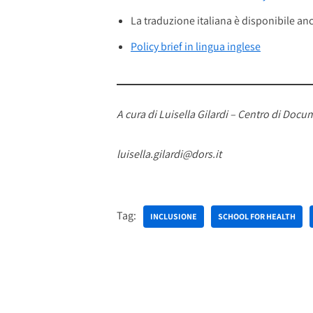
La traduzione italiana è disponibile an
Policy brief in lingua inglese
A cura di Luisella Gilardi – Centro di Do
luisella.gilardi@dors.it
Tag:
INCLUSIONE
SCHOOL FOR HEALTH