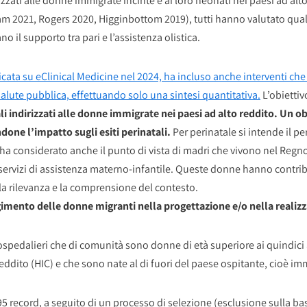
rizzati alle donne immigrate incinte e ai loro neonati nei paesi ad alto
(Balaam 2021, Rogers 2020, Higginbottom 2019), tutti hanno valutato qua
 il supporto tra pari e l’assistenza olistica.
cata su eClinical Medicine nel 2024, ha incluso anche interventi che
i salute pubblica, effettuando solo una sintesi quantitativa.
L’obiettiv
tali indirizzati alle donne immigrate nei paesi ad alto reddito. Un 
ndone l’impatto sugli esiti perinatali.
Per perinatale si intende il pe
 ha considerato anche il punto di vista di madri che vivono nel Regno
ervizi di assistenza materno-infantile. Queste donne hanno contribu
e la rilevanza e la comprensione del contesto.
gimento delle donne migranti nella progettazione e/o nella realizz
a ospedalieri che di comunità sono donne di età superiore ai quindic
eddito (HIC) e che sono nate al di fuori del paese ospitante, cioè i
5 record, a seguito di un processo di selezione (esclusione sulla bas