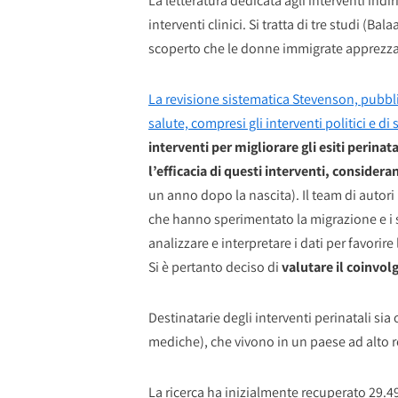
La letteratura dedicata agli interventi indi
interventi clinici. Si tratta di tre studi 
scoperto che le donne immigrate apprezzano
La revisione sistematica Stevenson, pubbli
salute, compresi gli interventi politici e d
interventi per migliorare gli esiti perina
l’efficacia di questi interventi, considera
un anno dopo la nascita). Il team di autori
che hanno sperimentato la migrazione e i s
analizzare e interpretare i dati per favorir
Si è pertanto deciso di
valutare il coinvol
Destinatarie degli interventi perinatali si
mediche), che vivono in un paese ad alto r
La ricerca ha inizialmente recuperato 29.49