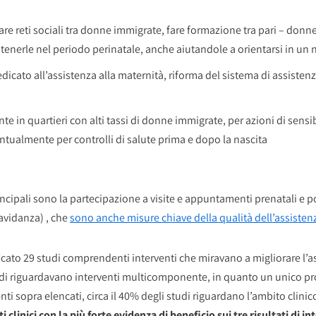
eare reti sociali tra donne immigrate, fare formazione tra pari – don
nerle nel periodo perinatale, anche aiutandole a orientarsi in un 
icato all’assistenza alla maternità, riforma del sistema di assistenza
te in quartieri con alti tassi di donne immigrate, per azioni di sens
eventualmente per controlli di salute prima e dopo la nascita
rincipali sono la partecipazione a visite e appuntamenti prenatali e pos
avidanza) , che
sono anche misure chiave della qualità dell’assiste
icato 29 studi comprendenti interventi che miravano a migliorare l’a
studi riguardavano interventi multicomponente, in quanto un unico 
 sopra elencati, circa il 40% degli studi riguardano l’ambito clinico
ti clinici con la più forte evidenza di beneficio sui tre risultati di i