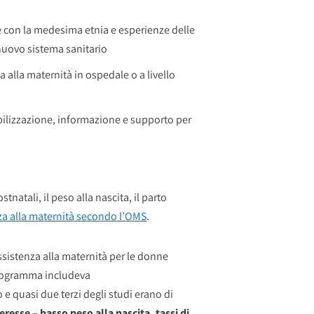
ne con la medesima etnia e esperienze delle
nuovo sistema sanitario
 alla maternità in ospedale o a livello
ibilizzazione, informazione e supporto per
tnatali, il peso alla nascita, il parto
nza alla maternità secondo l’OMS
.
ssistenza alla maternità per le donne
programma includeva
 e quasi due terzi degli studi erano di
nteresse – basso peso alla nascita, tassi di