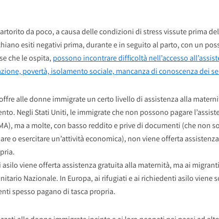
orito da poco, a causa delle condizioni di stress vissute prima dell
chiano esiti negativi prima, durante e in seguito al parto, con un pos
se che le ospita,
possono incontrare difficoltà nell’accesso all’assis
nazione, povertà, isolamento sociale, mancanza di conoscenza dei serv
offre alle donne immigrate un certo livello di assistenza alla matern
ento. Negli Stati Uniti, le immigrate che non possono pagare l’assis
), ma a molte, con basso reddito e prive di documenti (che non sodd
are o esercitare un’attività economica), non viene offerta assistenza 
pria.
ti asilo viene offerta assistenza gratuita alla maternità, ma ai migran
nitario Nazionale. In Europa, ai rifugiati e ai richiedenti asilo viene 
enti spesso pagano di tasca propria.