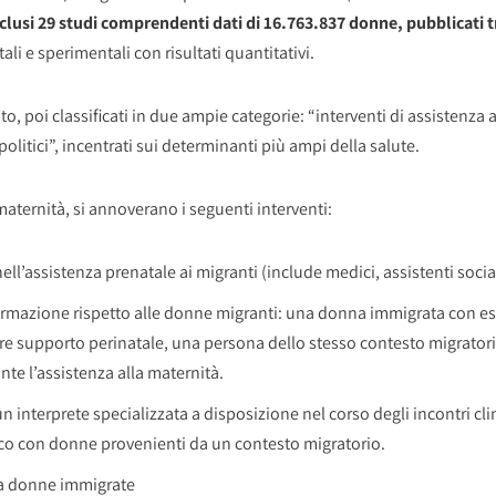
nclusi 29 studi comprendenti dati di 16.763.837 donne, pubblicati tra
li e sperimentali con risultati quantitativi.
ento, poi classificati in due ampie categorie: “interventi di assistenza
olitici”, incentrati sui determinanti più ampi della salute.
maternità, si annoverano i seguenti interventi:
ll’assistenza prenatale ai migranti (include medici, assistenti sociali
formazione rispetto alle donne migranti: una donna immigrata con es
ire supporto perinatale, una persona dello stesso contesto migrator
te l’assistenza alla maternità.
un interprete specializzata a disposizione nel corso degli incontri cli
co con donne provenienti da un contesto migratorio.
 a donne immigrate