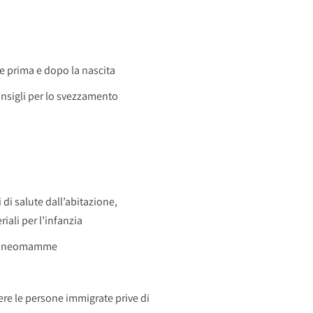
e prima e dopo la nascita
consigli per lo svezzamento
 di salute dall’abitazione,
iali per l’infanzia
za o neomamme
ere le persone immigrate prive di