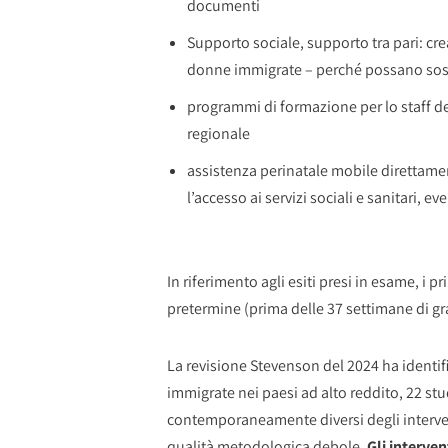
documenti
Supporto sociale, supporto tra pari: cr
donne immigrate – perché possano soste
programmi di formazione per lo staff ded
regionale
assistenza perinatale mobile direttamen
l’accesso ai servizi sociali e sanitari, 
In riferimento agli esiti presi in esame, i p
pretermine (prima delle 37 settimane di gr
La revisione Stevenson del 2024 ha identif
immigrate nei paesi ad alto reddito, 22 
contemporaneamente diversi degli interventi
qualità metodologica debole.
Gli interven