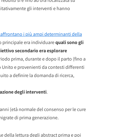
 reddito si è fino ad ora focalizzata su
litativamente gli interventi e hanno
 affrontano i più ampi determinanti della
o principale era individuare
quali sono gli
obiettivo secondario era esplorare
riodo prima, durante e dopo il parto (fino a
 Unito e provenienti da contesti differenti
ito a definire la domanda di ricerca,
azione degli interventi
.
i anni (età normale del consenso per le cure
mmigrate di prima generazione.
e della lettura degli abstract prima e poi