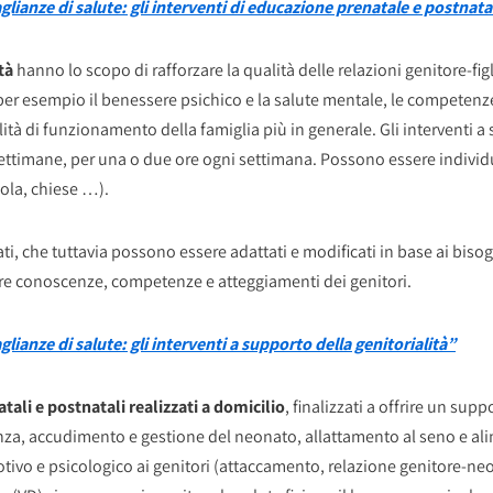
glianze di salute: gli interventi di educazione prenatale e postnat
tà
hanno lo scopo di rafforzare la qualità delle relazioni genitore-fig
 per esempio il benessere psichico e la salute mentale, le competen
 di funzionamento della famiglia più in generale. Gli interventi a 
2 settimane, per una o due ore ogni settimana. Possono essere individu
uola, chiese …).
i, che tuttavia possono essere adattati e modificati in base ai bis
are conoscenze, competenze e atteggiamenti dei genitori.
lianze di salute: gli interventi a supporto della genitorialità”
tali e postnatali realizzati a domicilio
, finalizzati a offrire un su
anza, accudimento e gestione del neonato, allattamento al seno e al
tivo e psicologico ai genitori (attaccamento, relazione genitore-neo