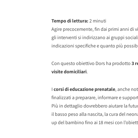
Tempo di lettura:
2
minuti
Agire precocemente, fin dai primi anni di v
gli interventi si indirizzano ai gruppi socia
indicazioni specifiche e quanto più possibil
Con questo obiettivo Dors ha prodotto
3 r
visite domiciliari
.
I
corsi di educazione prenatale
, anche not
finalizzati a preparare, informare e support
Più in dettaglio dovrebbero aiutare la futur
il basso peso alla nascita, la cura del neo
up del bambino fino ai 18 mesi con l’obietti