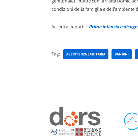
genitoriale). Inoltre con la Visita Domicilia
condizioni della famiglia e dell’ambiente
Accedi al report:
“
Prima infanzia e disugua
Tag:
ASSISTENZA SANITARIA
BAMBINI