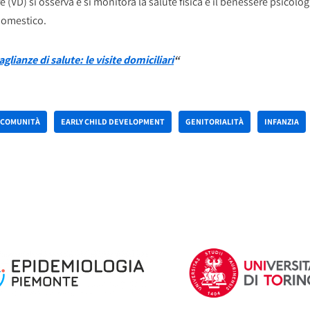
re (VD) si osserva e si monitora la salute fisica e il benessere psicolo
 domestico.
glianze di salute: le visite domiciliari
“
COMUNITÀ
EARLY CHILD DEVELOPMENT
GENITORIALITÀ
INFANZIA