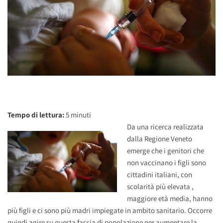
Tempo di lettura:
5
minuti
Da una ricerca realizzata
dalla Regione Veneto
emerge che i genitori che
non vaccinano i figli sono
cittadini italiani, con
scolarità più elevata ,
maggiore età media, hanno
più figli e ci sono più madri impiegate in ambito sanitario. Occorre
quindi agire su questa fascia di popolazione per aumentare la