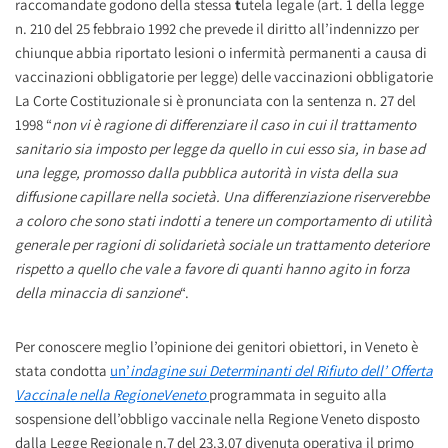
raccomandate godono della stessa
t
utela legale (art. 1 della legge
n. 210 del 25 febbraio 1992 che prevede il diritto all’indennizzo per
chiunque abbia riportato lesioni o infermità permanenti a causa di
vaccinazioni obbligatorie per legge) delle vaccinazioni obbligatorie
La Corte Costituzionale si è pronunciata con la sentenza n. 27 del
1998 “
non vi è ragione di differenziare il caso in cui il trattamento
sanitario sia imposto per legge da quello in cui esso sia, in base ad
una legge, promosso dalla pubblica autorità in vista della sua
diffusione capillare nella società. Una differenziazione riserverebbe
a coloro che sono stati indotti a tenere un comportamento di utilità
generale per ragioni di solidarietà sociale un trattamento deteriore
rispetto a quello che vale a favore di quanti hanno agito in forza
della minaccia di sanzione
“.
Per conoscere meglio l’opinione dei genitori obiettori, in Veneto è
stata condotta
un’
indagine sui Determinanti del Rifiuto dell’ Offerta
Vaccinale nella RegioneVeneto
programmata in seguito alla
sospensione dell’obbligo vaccinale nella Regione Veneto disposto
dalla Legge Regionale n.7 del 23.3.07 divenuta operativa il primo