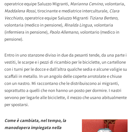
operatrice equipe Saluzzo Migranti,
Marianna Cervino
, volontaria,
Maddalena Rossi
, tirocinante e mediatrice interculturale,
Clara
Vecchiato
, operatrice equipe Saluzzo Migranti
Tiziana Bertero
,
volontaria (medico in pensione),
Rinalda Lingua
, volontaria
(infermiera in pensione),
Paolo Allemano
, volontario (medico in
pensione).
Entro in uno stanzone diviso in due da pesanti tende, da una parte i
vestiti, le scarpe e i pezzi di ricambio per le biciclette, un cartellone
con i turni per le docce e dall’altra qualche sedia e alcune valigie su
scaffali in metallo. In un angolo delle coperte arrotolate e chiuse
con un nastro. Mi raccontano che le distribuiscono ai migranti,
soprattutto a quelli che non hanno un posto per dormire. I nastri
servono per legarle alle biciclette, il mezzo che usano abitualmente
per spostarsi.
Come è cambiata, nel tempo, la
manodopera impiegata nella