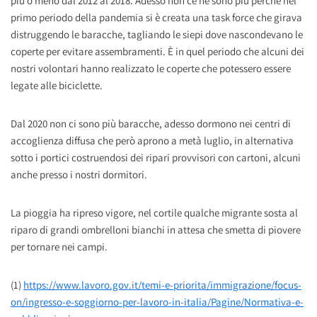
più o meno dal 2012 al 2018. Adesso non ce ne sono più perché nel
primo periodo della pandemia si è creata una task force che girava
distruggendo le baracche, tagliando le siepi dove nascondevano le
coperte per evitare assembramenti. È in quel periodo che alcuni dei
nostri volontari hanno realizzato le coperte che potessero essere
legate alle biciclette.
Dal 2020 non ci sono più baracche, adesso dormono nei centri di
accoglienza diffusa che però aprono a metà luglio, in alternativa
sotto i portici costruendosi dei ripari provvisori con cartoni, alcuni
anche presso i nostri dormitori.
La pioggia ha ripreso vigore, nel cortile qualche migrante sosta al
riparo di grandi ombrelloni bianchi in attesa che smetta di piovere
per tornare nei campi.
(1)
https://www.lavoro.gov.it/temi-e-priorita/immigrazione/focus-
on/ingresso-e-soggiorno-per-lavoro-in-italia/Pagine/Normativa-e-