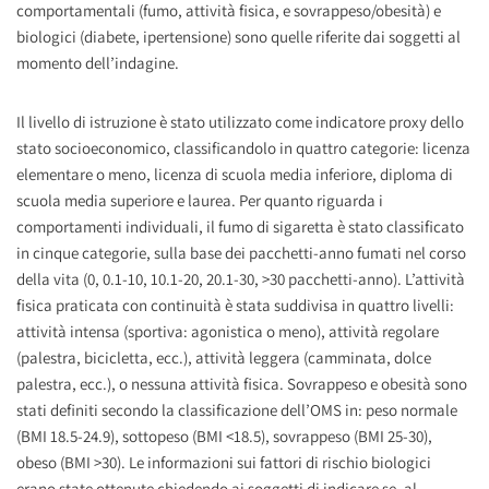
comportamentali (fumo, attività fisica, e sovrappeso/obesità) e
biologici (diabete, ipertensione) sono quelle riferite dai soggetti al
momento dell’indagine.
Il livello di istruzione è stato utilizzato come indicatore proxy dello
stato socioeconomico, classificandolo in quattro categorie: licenza
elementare o meno, licenza di scuola media inferiore, diploma di
scuola media superiore e laurea. Per quanto riguarda i
comportamenti individuali, il fumo di sigaretta è stato classificato
in cinque categorie, sulla base dei pacchetti-anno fumati nel corso
della vita (0, 0.1-10, 10.1-20, 20.1-30, >30 pacchetti-anno). L’attività
fisica praticata con continuità è stata suddivisa in quattro livelli:
attività intensa (sportiva: agonistica o meno), attività regolare
(palestra, bicicletta, ecc.), attività leggera (camminata, dolce
palestra, ecc.), o nessuna attività fisica. Sovrappeso e obesità sono
stati definiti secondo la classificazione dell’OMS in: peso normale
(BMI 18.5-24.9), sottopeso (BMI <18.5), sovrappeso (BMI 25-30),
obeso (BMI >30). Le informazioni sui fattori di rischio biologici
erano state ottenute chiedendo ai soggetti di indicare se, al