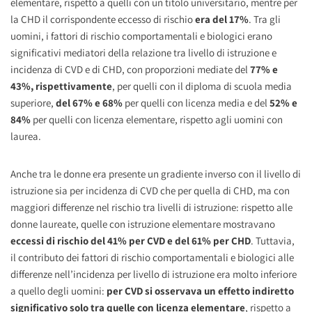
elementare, rispetto a quelli con un titolo universitario, mentre per
la CHD il corrispondente eccesso di rischio
era del 17%
. Tra gli
uomini, i fattori di rischio comportamentali e biologici erano
significativi mediatori della relazione tra livello di istruzione e
incidenza di CVD e di CHD, con proporzioni mediate del
77% e
43%, rispettivamente
, per quelli con il diploma di scuola media
superiore,
del 67% e 68%
per quelli con licenza media e del
52% e
84%
per quelli con licenza elementare, rispetto agli uomini con
laurea.
Anche tra le donne era presente un gradiente inverso con il livello di
istruzione sia per incidenza di CVD che per quella di CHD, ma con
maggiori differenze nel rischio tra livelli di istruzione: rispetto alle
donne laureate, quelle con istruzione elementare mostravano
eccessi di rischio
del 41% per CVD e del 61% per CHD
. Tuttavia,
il contributo dei fattori di rischio comportamentali e biologici alle
differenze nell’incidenza per livello di istruzione era molto inferiore
a quello degli uomini:
per CVD si osservava un effetto indiretto
significativo solo tra quelle con licenza elementare
, rispetto a