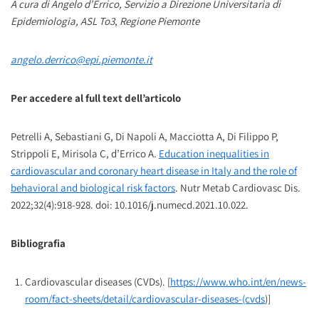
A cura di Angelo d’Errico, Servizio a Direzione Universitaria di
Epidemiologia, ASL To3
,
Regione Piemonte
angelo.derrico@epi.piemonte.it
Per accedere al full text dell’articolo
Petrelli A, Sebastiani G, Di Napoli A, Macciotta A, Di Filippo P,
Strippoli E, Mirisola C, d’Errico A.
Education inequalities in
cardiovascular and coronary heart disease in Italy and the role of
behavioral and biological risk factors
. Nutr Metab Cardiovasc Dis.
2022;32(4):918-928. doi: 10.1016/j.numecd.2021.10.022.
Bibliografia
Cardiovascular diseases (CVDs). [
https://www.who.int/en/news-
room/fact-sheets/detail/cardiovascular-diseases-(cvds
)]