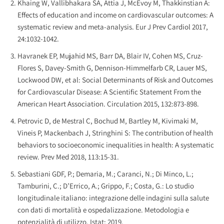
Khaing W, Vallibhakara SA, Attia J, McEvoy M, Thakkinstian A:
Effects of education and income on cardiovascular outcomes: A
systematic review and meta-analysis. Eur J Prev Cardiol 2017,
24:1032-1042.
Havranek EP, Mujahid MS, Barr DA, Blair IV, Cohen MS, Cruz-
Flores S, Davey-Smith G, Dennison-Himmelfarb CR, Lauer MS,
Lockwood DW, et al: Social Determinants of Risk and Outcomes
for Cardiovascular Disease: A Scientific Statement From the
American Heart Association. Circulation 2015, 132:873-898.
Petrovic D, de Mestral C, Bochud M, Bartley M, Kivimaki M,
Vineis P, Mackenbach J, Stringhini S: The contribution of health
behaviors to socioeconomic inequalities in health: A systematic
review. Prev Med 2018, 113:15-31.
Sebastiani GDF, P.; Demaria, M.; Caranci, N.; Di Minco, L.;
Tamburini, C.; D’Errico, A.; Grippo, F.; Costa, G.: Lo studio
longitudinale italiano: integrazione delle indagini sulla salute
con dati di mortalità e ospedalizzazione. Metodologia e
potenzialità di utilizzo. Istat; 2019.