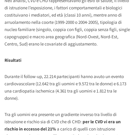
Nell’analisi, CVD e CHD rappresentavano gli esiti di salute, il livello
di istruzione l’esposizione, i fattori comportamentali e biologici
costituivano i mediatori, ed età (classi 10 anni), mentre anno di
arruolamento nella coorte (1999-2000 o 2004-2005), tipologia di
nucleo familiare (singolo, coppia con figli, coppia senza figli, single
capogruppo) e macro area geografica (Nord-Ovest, Nord-Est,
Centro, Sud) erano le covariate di aggiustamento.
Risultati
Durante il follow-up, 22.214 partecipanti hanno avuto un evento
cardiovascolare (12.642 tra gli uomini e 9.572 tra le donne) e 6.173
una cardiopatia ischemica (4.361 tra gli uomini e 1.812 tra le
donne).
Tra gli uomini era presente un gradiente inverso tra livello di
istruzione e rischio sia di CVD che di CHD:
per le CVD vi era un
rischio in eccesso del 21%
a carico di quelli con istruzione