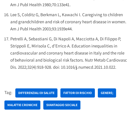
Am J Publ Health 1980;70:133e41.
Lee S, Colditz G, Berkman L, Kawachi I. Caregiving to children
and grandchildren and risk of coronary heart disease in women.
Am J Publ Health 2003;93:1939e44.
Petrelli A, Sebastiani G, Di Napoli A, Macciotta A, Di Filippo P,
Strippoli E, Mirisola C, d’Errico A. Education inequalities in
cardiovascular and coronary heart disease in Italy and the role
of behavioral and biological risk factors. Nutr Metab Cardiovasc
Dis. 2022;32(4):918-928. doi: 10.1016/j.numecd.2021.10.022.
Tag:
DIFFERENZIALI DI SALUTE
FATTORI DI RISCHIO
GENERE;
MALATTIE CRONICHE
SVANTAGGIO SOCIALE