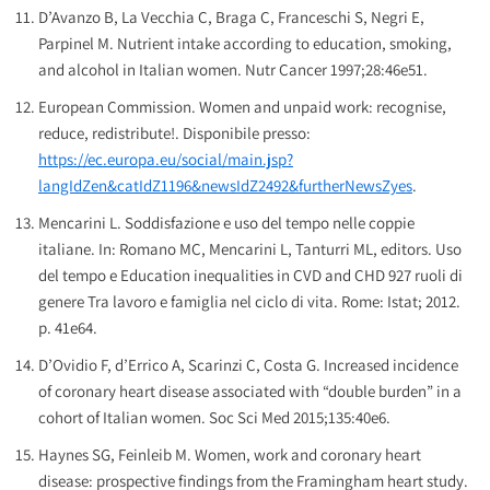
D’Avanzo B, La Vecchia C, Braga C, Franceschi S, Negri E,
Parpinel M. Nutrient intake according to education, smoking,
and alcohol in Italian women. Nutr Cancer 1997;28:46e51.
European Commission. Women and unpaid work: recognise,
reduce, redistribute!. Disponibile presso:
https://ec.europa.eu/social/main.jsp?
langIdZen&catIdZ1196&newsIdZ2492&furtherNewsZyes
.
Mencarini L. Soddisfazione e uso del tempo nelle coppie
italiane. In: Romano MC, Mencarini L, Tanturri ML, editors. Uso
del tempo e Education inequalities in CVD and CHD 927 ruoli di
genere Tra lavoro e famiglia nel ciclo di vita. Rome: Istat; 2012.
p. 41e64.
D’Ovidio F, d’Errico A, Scarinzi C, Costa G. Increased incidence
of coronary heart disease associated with “double burden” in a
cohort of Italian women. Soc Sci Med 2015;135:40e6.
Haynes SG, Feinleib M. Women, work and coronary heart
disease: prospective findings from the Framingham heart study.