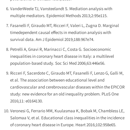
VanderWeele TJ, Vansteelandt S. Mediation analysis with
multiple mediators. Epidemiol Methods 2013;2:95e115.
Fasanelli F, Giraudo MT, Ricceri F, Valeri L, Zugna D. Marginal
timedependent causal effects in mediation analysis with
survival data. Am J Epidemiol 2019;188:967e74.
Petrelli A, Gnavi R, Marinacci C, Costa G. Socioeconomic
inequalities in coronary heart disease in Italy: a multilevel
population-based study. Soc Sci Med 2006;63:446e56.
Ricceri F, Sacerdote C, Giraudo MT, Fasanelli F, Lenzo G, Galli M,
et al. The association between educational level and
cardiovascular and cerebrovascular diseases within the EPICOR
study: new evidence for an old inequality problem. PLoS One
2016;11: e0164130.
Veronesi G, Ferrario MM, Kuulasmaa K, Bobak M, Chambless LE,
Salomaa V, et al. Educational class inequalities in the incidence
of coronary heart disease in Europe. Heart 2016;102:958e65.