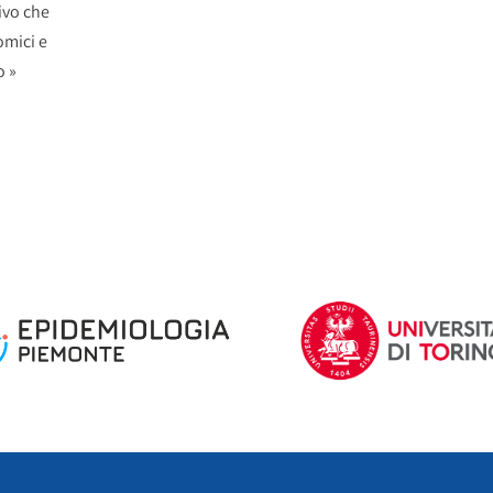
ivo che
omici e
o »