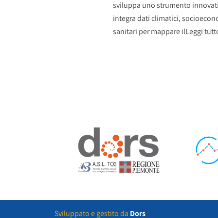
sviluppa uno strumento innovat
integra dati climatici, socioecon
sanitari per mappare il
Leggi tutt
Sviluppato e gestito da
Dors