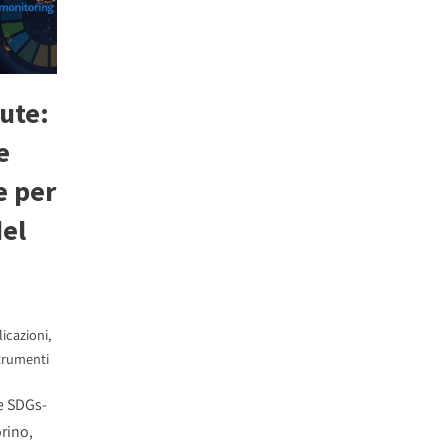
lute:
e
e per
del
icazioni
,
trumenti
e SDGs-
rino,