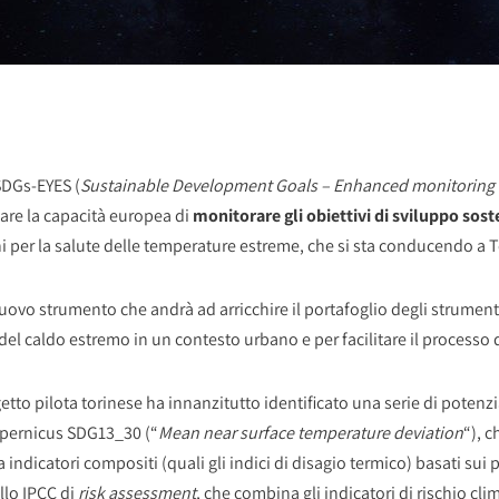
SDGs-EYES (
Sustainable Development Goals – Enhanced monitoring t
rzare la capacità europea di
monitorare gli obiettivi di sviluppo sost
chi per la salute delle temperature estreme, che si sta conducendo a 
uovo strumento che andrà ad arricchire il portafoglio degli strument
del caldo estremo in un contesto urbano e per facilitare il processo
getto pilota torinese ha innanzitutto identificato una serie di potenzia
Copernicus SDG13_30 (“
Mean near surface temperature deviation
“), c
ndicatori compositi (quali gli indici di disagio termico) basati sui 
llo IPCC di
risk assessment
, che combina gli indicatori di rischio clim