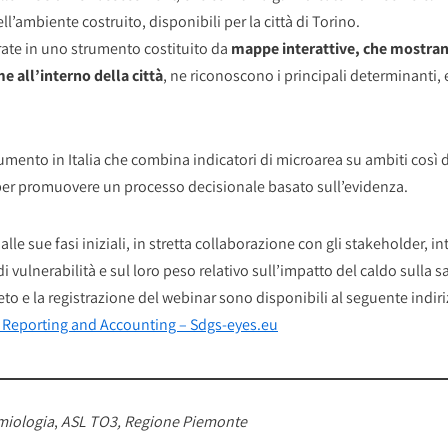
l’ambiente costruito, disponibili per la città di Torino.
grate in uno strumento costituito da
mappe interattive, che mostrano 
e all’interno della città
, ne riconoscono i principali determinanti, 
mento in Italia che combina indicatori di microarea su ambiti così d
per promuovere un processo decisionale basato sull’evidenza.
 dalle sue fasi iniziali, in stretta collaborazione con gli stakeholder,
di vulnerabilità e sul loro peso relativo sull’impatto del caldo sulla sa
eto e la registrazione del webinar sono disponibili al seguente indir
 Reporting and Accounting – Sdgs-eyes.eu
miologia
,
ASL TO3, Regione Piemonte