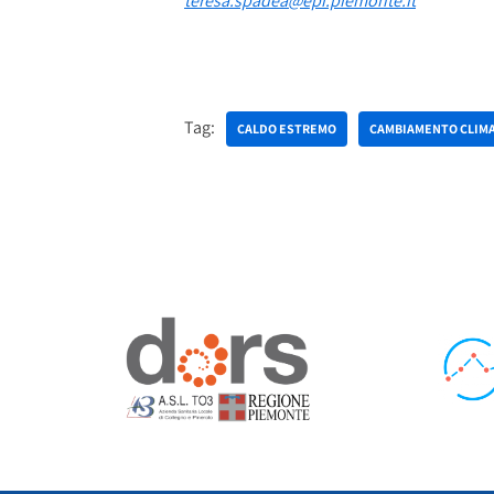
teresa.spadea@epi.piemonte.it
Tag:
CALDO ESTREMO
CAMBIAMENTO CLIM