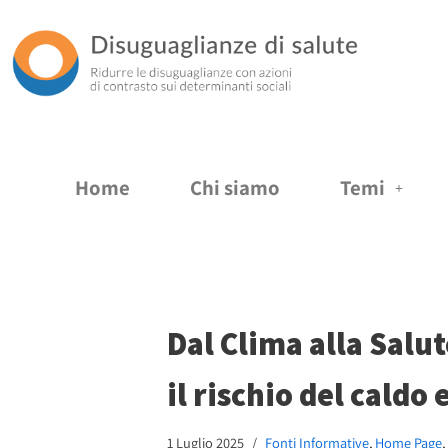
Vai
al
contenuto
Home
Chi siamo
Temi
Dal Clima alla Salu
il rischio del caldo
1 Luglio 2025
Fonti Informative
,
Home Page
,