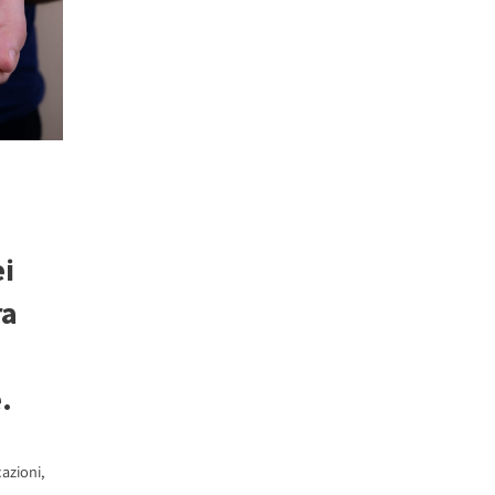
ei
ra
.
azioni
,