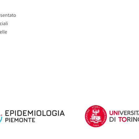
esentato
ciali
elle