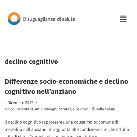
Vai
al
contenuto
declino cognitivo
Differenze socio-economiche e declino
cognitivo nell’anziano
4 Dicembre 2017
Articoli scientifici
,
Atti Convegni
,
Strategie per l'equità nella salute
Il declino cognitivo rappresenta una causa molto comune di
morbilità nell’anziano. In aggiunta alle condizioni cliniche ed allo
stile di vita, c’è ampia discussione in
Leggi tutto »