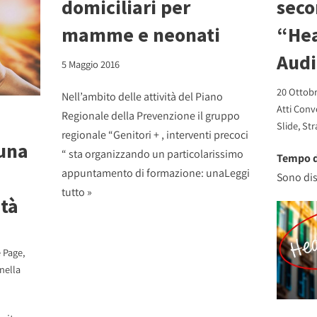
domiciliari per
seco
mamme e neonati
“Hea
Audi
5 Maggio 2016
20 Ottobr
Nell’ambito delle attività del Piano
Atti Conv
Regionale della Prevenzione il gruppo
Slide
,
Str
regionale “Genitori + , interventi precoci
una
“ sta organizzando un particolarissimo
Tempo d
appuntamento di formazione: una
Leggi
Sono dis
tutto »
ità
 Page
,
 nella