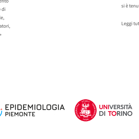
erito
si è tenu
 di
le,
Leggi tut
tori,
»