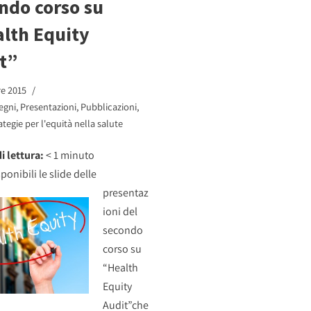
ndo corso su
lth Equity
t”
e 2015
egni
,
Presentazioni
,
Pubblicazioni
,
ategie per l'equità nella salute
i lettura:
< 1
minuto
ponibili le s
lide delle
presentaz
ioni del
secondo
corso su
“Health
Equity
Audit”che