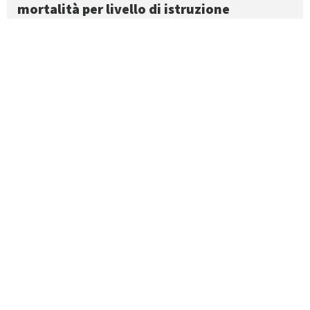
mortalità per livello di istruzione
23 Aprile 2019
Mercoledì 27 febbraio 2019, alla presenza della Ministro della
Salute Giulia Grillo, è stato presentato il volume Atlante italiano
delle disuguaglianze di mortalità per livello di istruzione
promosso dall’Istituto NazionaleLeggi...
Carica più articoli