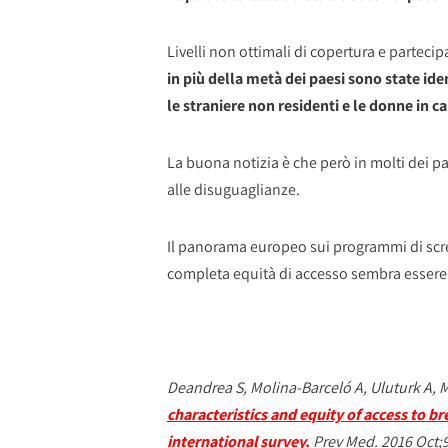
Livelli non ottimali di copertura e parteci
in più della metà dei paesi sono state id
le straniere non residenti e le donne in 
La buona notizia è che però in molti dei pae
alle disuguaglianze.
Il panorama europeo sui programmi di scre
completa equità di accesso sembra essere
Deandrea S, Molina-Barceló A, Uluturk A, M
characteristics and equity of access to 
international survey.
Prev Med. 2016 Oct;