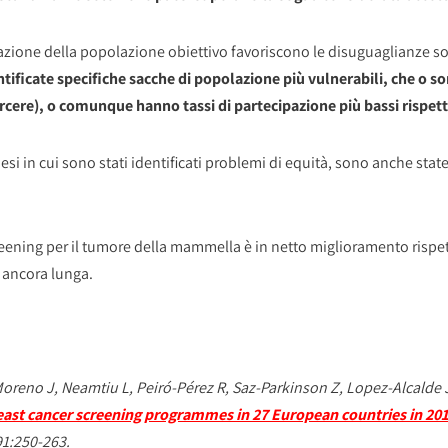
pazione della popolazione obiettivo favoriscono le disuguaglianze soc
entificate specifiche sacche di popolazione più vulnerabili, che o
carcere), o comunque hanno tassi di partecipazione più bassi rispet
si in cui sono stati identificati problemi di equità, sono anche state
ening per il tumore della mammella è in netto miglioramento rispett
 ancora lunga.
oreno J, Neamtiu L, Peiró-Pérez R, Saz-Parkinson Z, Lopez-Alcalde J
breast cancer screening programmes in 27 European countries in 20
91:250-263.